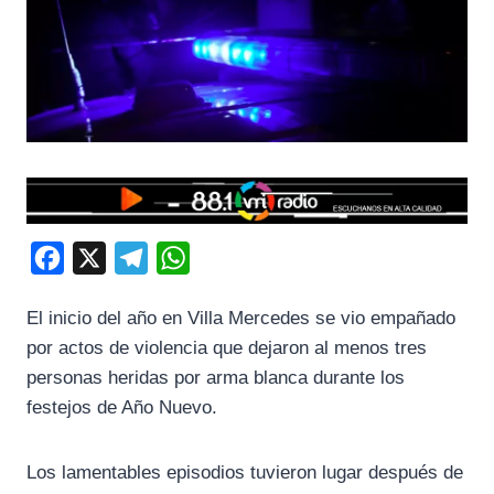
F
X
T
W
a
e
h
El inicio del año en Villa Mercedes se vio empañado
c
l
a
por actos de violencia que dejaron al menos tres
e
e
t
personas heridas por arma blanca durante los
b
g
s
festejos de Año Nuevo.
o
r
A
o
a
p
Los lamentables episodios tuvieron lugar después de
k
m
p