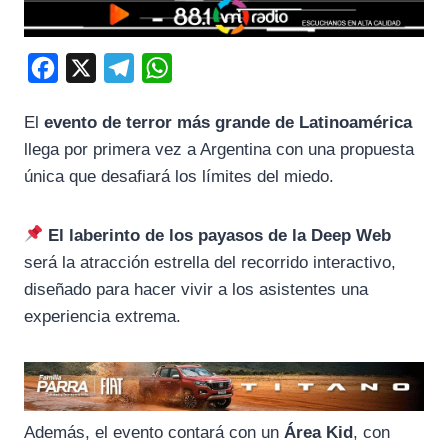
F
X
T
W
a
e
h
El
evento de terror más grande de Latinoamérica
c
l
a
llega por primera vez a Argentina con una propuesta
e
e
t
única que desafiará los límites del miedo.
b
g
s
o
r
A
El laberinto de los payasos de la Deep Web
o
a
p
será la atracción estrella del recorrido interactivo,
k
m
p
diseñado para hacer vivir a los asistentes una
experiencia extrema.
Además, el evento contará con un
Área Kid
, con