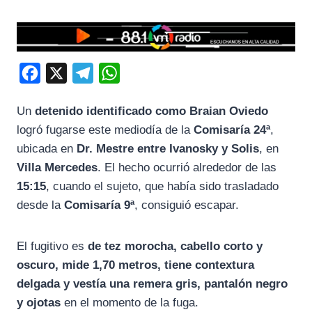
F
X
T
W
a
e
h
Un
detenido identificado como Braian Oviedo
c
l
a
logró fugarse este mediodía de la
Comisaría 24ª
,
e
e
t
ubicada en
Dr. Mestre entre Ivanosky y Solis
, en
b
g
s
Villa Mercedes
. El hecho ocurrió alrededor de las
o
r
A
15:15
, cuando el sujeto, que había sido trasladado
o
a
p
desde la
Comisaría 9ª
, consiguió escapar.
k
m
p
El fugitivo es
de tez morocha, cabello corto y
oscuro, mide 1,70 metros, tiene contextura
delgada y vestía una remera gris, pantalón negro
y ojotas
en el momento de la fuga.