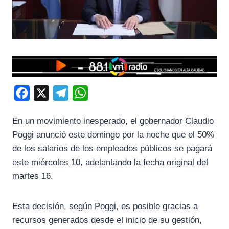
F
X
T
W
a
e
h
En un movimiento inesperado, el gobernador Claudio
c
l
a
Poggi anunció este domingo por la noche que el 50%
e
e
t
de los salarios de los empleados públicos se pagará
b
g
s
este miércoles 10, adelantando la fecha original del
o
r
A
martes 16.
o
a
p
k
m
p
Esta decisión, según Poggi, es posible gracias a
recursos generados desde el inicio de su gestión,