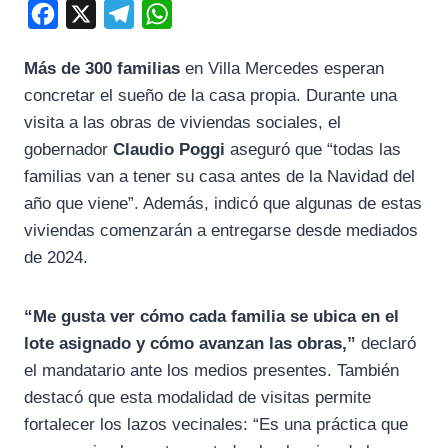
F
X
T
W
a
e
h
Más de 300 familias
en Villa Mercedes esperan
c
l
a
concretar el sueño de la casa propia. Durante una
e
e
t
visita a las obras de viviendas sociales, el
b
g
s
gobernador
Claudio Poggi
aseguró que “todas las
o
r
A
familias van a tener su casa antes de la Navidad del
o
a
p
año que viene”. Además, indicó que algunas de estas
k
m
p
viviendas comenzarán a entregarse desde mediados
de 2024.
“Me gusta ver cómo cada familia se ubica en el
lote asignado y cómo avanzan las obras,”
declaró
el mandatario ante los medios presentes. También
destacó que esta modalidad de visitas permite
fortalecer los lazos vecinales: “Es una práctica que