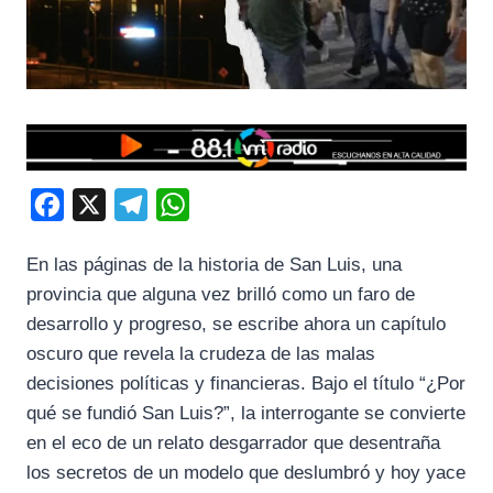
F
X
T
W
a
e
h
En las páginas de la historia de San Luis, una
c
l
a
provincia que alguna vez brilló como un faro de
e
e
t
desarrollo y progreso, se escribe ahora un capítulo
b
g
s
oscuro que revela la crudeza de las malas
o
r
A
decisiones políticas y financieras. Bajo el título “¿Por
o
a
p
qué se fundió San Luis?”, la interrogante se convierte
k
m
p
en el eco de un relato desgarrador que desentraña
los secretos de un modelo que deslumbró y hoy yace