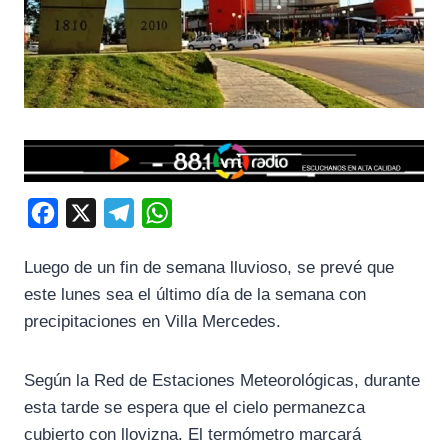
F
X
T
W
a
e
h
Luego de un fin de semana lluvioso, se prevé que
c
l
a
este lunes sea el último día de la semana con
e
e
t
precipitaciones en Villa Mercedes.
b
g
s
o
r
A
Según la Red de Estaciones Meteorológicas, durante
o
a
p
esta tarde se espera que el cielo permanezca
k
m
p
cubierto con llovizna. El termómetro marcará