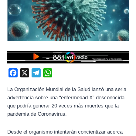
F
X
T
W
a
e
h
La Organización Mundial de la Salud lanzó una seria
c
l
a
advertencia sobre una “enfermedad X” desconocida
e
e
t
que podría generar 20 veces más muertes que la
b
g
s
pandemia de Coronavirus.
o
r
A
o
a
p
Desde el organismo intentarán concientizar acerca