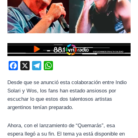
F
X
T
W
a
e
h
Desde que se anunció esta colaboración entre Indio
c
l
a
Solari y Wos, los fans han estado ansiosos por
e
e
t
escuchar lo que estos dos talentosos artistas
b
g
s
argentinos tenían preparado.
o
r
A
o
a
p
Ahora, con el lanzamiento de “Quemarás”, esa
k
m
p
espera llegó a su fin. El tema ya está disponible en