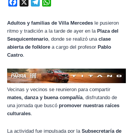
F
X
T
W
a
e
h
c
l
a
Adultos y familias de Villa Mercedes
le pusieron
e
e
t
ritmo y tradición a la tarde de ayer en la
Plaza del
b
g
s
Sesquicentenario
, donde se realizó una
clase
o
r
A
abierta de folklore
a cargo del profesor
Pablo
Castro
.
o
a
p
k
m
p
Vecinas y vecinos se reunieron para compartir
mates, danza y buena compañía
, disfrutando de
una jornada que buscó
promover nuestras raíces
culturales
.
La actividad fue impulsada por la
Subsecretaría de