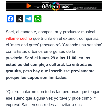
F
X
T
W
a
e
h
Sael, el cantante, compositor y productor musical
c
l
a
villamercedino
que triunfa en el exterior, compartirá
e
e
t
el ‘meet and greet’ (encuentro) ‘Creando una session’
b
g
s
con artistas urbanos emergentes de la
o
r
A
provincia.
Será el lunes 29 a las 11:00, en los
o
a
p
estudios del complejo cultural. La entrada es
k
m
p
gratuita, pero hay que inscribirse previamente
porque los cupos son limitados.
“Quiero juntarme con todas las personas que tengan
ese sueño que alguna vez yo tuve y pude cumplir”,
expresó Sael en sus redes al invitar a sus