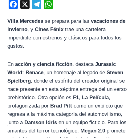
F
X
T
W
a
e
h
Villa Mercedes
se prepara para las
vacaciones de
c
l
a
invierno
, y
Cines Fénix
trae una cartelera
e
e
t
imperdible con estrenos y clásicos para todos los
b
g
s
gustos.
o
r
A
o
a
p
En
acción y ciencia ficción
, destaca
Jurassic
k
m
p
World: Renace
, un homenaje al legado de
Steven
Spielberg
, donde el espíritu del creador original se
hace presente en esta séptima entrega del universo
prehistórico. Otra opción es
F1, La Película
,
protagonizada por
Brad Pitt
como un expiloto que
regresa a la máxima categoría del automovilismo,
junto a
Damson Idris
en un equipo ficticio. Para los
amantes del terror tecnológico,
Megan 2.0
promete