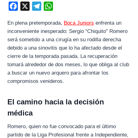
F
X
T
W
a
e
h
En plena pretemporada,
Boca Juniors
enfrenta un
c
l
a
inconveniente inesperado: Sergio “Chiquito” Romero
e
e
t
será sometido a una cirugía en su rodilla derecha
b
g
s
debido a una sinovitis que lo ha afectado desde el
o
r
A
cierre de la temporada pasada. La recuperación
o
a
p
tomará alrededor de dos meses, lo que obliga al club
k
m
p
a buscar un nuevo arquero para afrontar los
compromisos venideros.
El camino hacia la decisión
médica
Romero, quien no fue convocado para el último
partido de la Liga Profesional frente a Independiente,