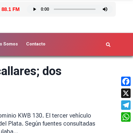
 88.1 FM
s Somos
Contacto
allares; dos
Face
X
Tele
minio KWB 130. El tercer vehículo
el Plata. Según fuentes consultadas
What
rculaba…