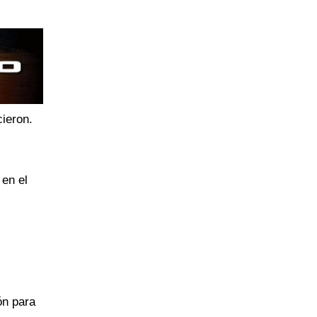
cieron.
 en el
n
ón para