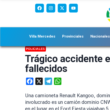
Villa Mercedes
Provinciales
Nacionales
POLICIALES
Trágico accidente e
fallecidos
Facebook
X
Telegram
WhatsApp
Una camioneta Renault Kangoo, dominio
involucrado es un camión dominio CNW 
en el lugar en el Ford Fiesta viajaban 