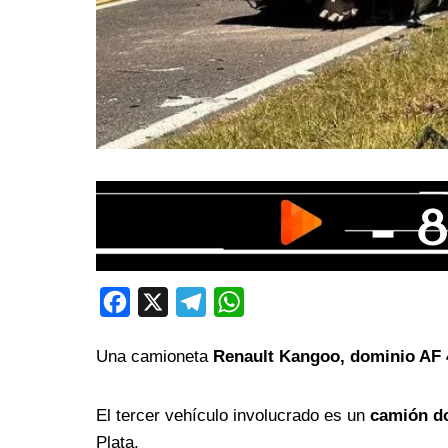
F
X
T
W
a
e
h
Una camioneta
Renault Kangoo, dominio AF 
c
l
a
e
e
t
El tercer vehículo involucrado es un
camión d
b
g
s
Plata.