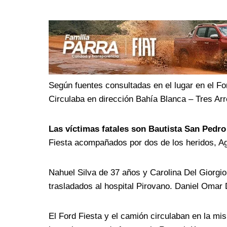
o
r
A
o
a
p
k
m
p
Según fuentes consultadas en el lugar en el Fo
Circulaba en dirección Bahía Blanca – Tres Ar
Las víctimas fatales son Bautista San Pedr
Fiesta acompañados por dos de los heridos, Ag
Nahuel Silva de 37 años y Carolina Del Giorgi
trasladados al hospital Pirovano. Daniel Omar
El Ford Fiesta y el camión circulaban en la m