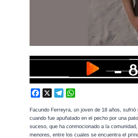
F
X
T
W
a
e
h
Facundo Ferreyra, un joven de 18 años, sufrió 
c
l
a
cuando fue apuñalado en el pecho por una pato
e
e
t
suceso, que ha conmocionado a la comunidad, r
b
g
s
menores, entre los cuales se encuentra el pri