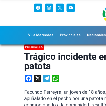
Villa Mercedes
Provinciales
Nacionales
POLICIALES
Trágico incidente e
patota
Facebook
X
Telegram
WhatsApp
Facundo Ferreyra, un joven de 18 años,
apuñalado en el pecho por una patota 
conmocionado a la comunidad, resultó 