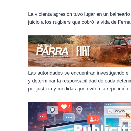
o
r
A
o
a
p
La violenta agresión tuvo lugar en un balneari
k
m
p
juicio a los rugbiers que cobró la vida de Fer
Las autoridades se encuentran investigando el 
y determinar la responsabilidad de cada deteni
por justicia y medidas que eviten la repetición