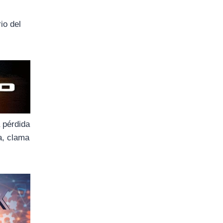
io del
a pérdida
a, clama