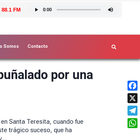
 88.1 FM
s Somos
Contacto
apuñalado por una
Face
X
Tele
 en Santa Teresita, cuando fue
te trágico suceso, que ha
What
 y…