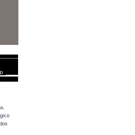
a,
ágico
 dos