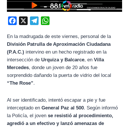
F
X
T
W
a
e
h
En la madrugada de este viernes, personal de la
c
l
a
División Patrulla de Aproximación Ciudadana
e
e
t
(P.A.C.)
intervino en un hecho registrado en la
b
g
s
intersección de
Urquiza y Balcarce
, en
Villa
o
r
A
Mercedes
, donde un joven de 20 años fue
o
a
p
sorprendido dañando la puerta de vidrio del local
k
m
p
“The Rose”
.
Al ser identificado, intentó escapar a pie y fue
interceptado en
General Paz al 500
. Según informó
la Policía, el joven
se resistió al procedimiento,
agredió a un efectivo y lanzó amenazas de