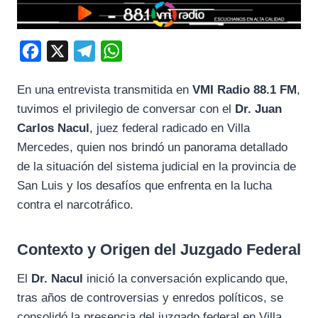
F
X
T
W
a
e
h
En una entrevista transmitida en
VMI Radio 88.1 FM
,
c
l
a
tuvimos el privilegio de conversar con el
Dr. Juan
e
e
t
Carlos Nacul
, juez federal radicado en Villa
b
g
s
Mercedes, quien nos brindó un panorama detallado
o
r
A
de la situación del sistema judicial en la provincia de
o
a
p
San Luis y los desafíos que enfrenta en la lucha
k
m
p
contra el narcotráfico.
Contexto y Origen del Juzgado Federal
El
Dr. Nacul
inició la conversación explicando que,
tras años de controversias y enredos políticos, se
consolidó la presencia del juzgado federal en Villa