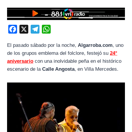
F
X
T
W
a
e
h
El pasado sábado por la noche,
Algarroba.com
, uno
c
l
a
de los grupos emblema del folclore, festejó su
24°
e
e
t
aniversario
con una inolvidable peña en el histórico
b
g
s
escenario de la
Calle Angosta
, en Villa Mercedes.
o
r
A
o
a
p
k
m
p