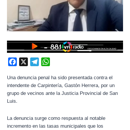
F
X
T
W
a
e
h
Una denuncia penal ha sido presentada contra el
c
l
a
intendente de Carpintería, Gastón Herrera, por un
e
e
t
grupo de vecinos ante la Justicia Provincial de San
b
g
s
Luis.
o
r
A
o
a
p
La denuncia surge como respuesta al notable
k
m
p
incremento en las tasas municipales que los