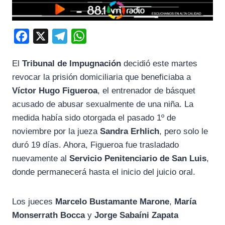
F
X
T
W
a
e
h
El
Tribunal de Impugnación
decidió este martes
c
l
a
revocar la prisión domiciliaria que beneficiaba a
e
e
t
Víctor Hugo Figueroa
, el entrenador de básquet
b
g
s
acusado de abusar sexualmente de una niña. La
o
r
A
medida había sido otorgada el pasado 1º de
o
a
p
noviembre por la jueza
Sandra Erhlich
, pero solo le
k
m
p
duró 19 días. Ahora, Figueroa fue trasladado
nuevamente al
Servicio Penitenciario de San Luis
,
donde permanecerá hasta el inicio del juicio oral.
Los jueces
Marcelo Bustamante Marone
,
María
Monserrath Bocca
y
Jorge Sabaíni Zapata