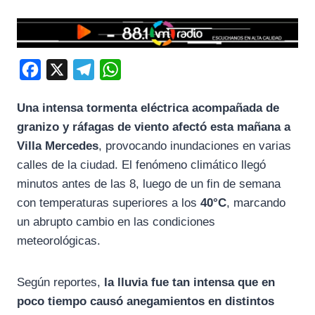
F
X
T
W
a
e
h
Una intensa tormenta eléctrica acompañada de
c
l
a
granizo y ráfagas de viento afectó esta mañana a
e
e
t
Villa Mercedes
, provocando inundaciones en varias
b
g
s
calles de la ciudad. El fenómeno climático llegó
o
r
A
minutos antes de las 8, luego de un fin de semana
o
a
p
con temperaturas superiores a los
40°C
, marcando
k
m
p
un abrupto cambio en las condiciones
meteorológicas.
Según reportes,
la lluvia fue tan intensa que en
poco tiempo causó anegamientos en distintos