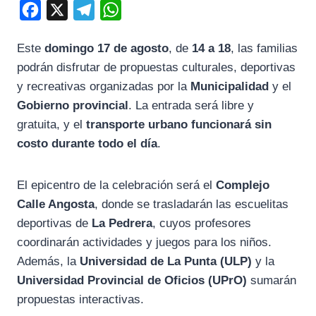
F
X
T
W
a
e
h
Este
domingo 17 de agosto
, de
14 a 18
, las familias
c
l
a
podrán disfrutar de propuestas culturales, deportivas
e
e
t
y recreativas organizadas por la
Municipalidad
y el
b
g
s
Gobierno provincial
. La entrada será libre y
o
r
A
gratuita, y el
transporte urbano funcionará sin
o
a
p
costo durante todo el día
.
k
m
p
El epicentro de la celebración será el
Complejo
Calle Angosta
, donde se trasladarán las escuelitas
deportivas de
La Pedrera
, cuyos profesores
coordinarán actividades y juegos para los niños.
Además, la
Universidad de La Punta (ULP)
y la
Universidad Provincial de Oficios (UPrO)
sumarán
propuestas interactivas.