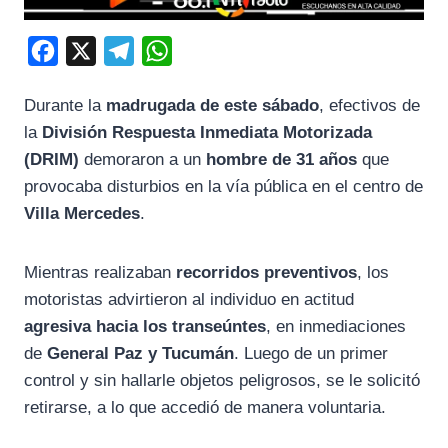
F
X
T
W
a
e
h
Durante la
madrugada de este sábado
, efectivos de
c
l
a
la
División Respuesta Inmediata Motorizada
e
e
t
(DRIM)
demoraron a un
hombre de 31 años
que
b
g
s
provocaba disturbios en la vía pública en el centro de
o
r
A
Villa Mercedes
.
o
a
p
k
m
p
Mientras realizaban
recorridos preventivos
, los
motoristas advirtieron al individuo en actitud
agresiva hacia los transeúntes
, en inmediaciones
de
General Paz y Tucumán
. Luego de un primer
control y sin hallarle objetos peligrosos, se le solicitó
retirarse, a lo que accedió de manera voluntaria.