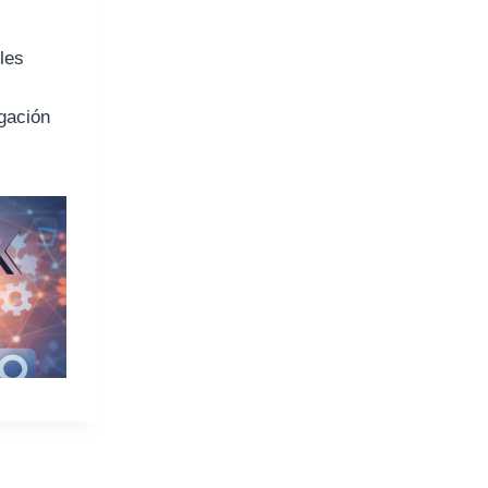
lles
igación