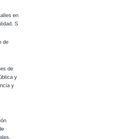
alles en
lidad. S
o de
tes de
ública y
encia y
ión
de
ales.