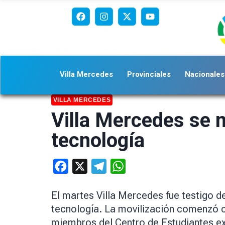
Villa Mercedes
Provinciales
Nacionales
VILLA MERCEDES
Villa Mercedes se mo
tecnología
Facebook
X
Telegram
WhatsApp
El martes Villa Mercedes fue testigo d
tecnología. La movilización comenzó c
miembros del Centro de Estudiantes e