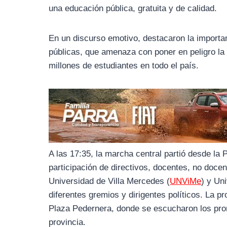
b
g
s
una educación pública, gratuita y de calidad.
o
r
A
o
a
p
En un discurso emotivo, destacaron la importan
k
m
p
públicas, que amenaza con poner en peligro la c
millones de estudiantes en todo el país.
A las 17:35, la marcha central partió desde la 
participación de directivos, docentes, no doce
Universidad de Villa Mercedes (
UNViMe
) y Un
diferentes gremios y dirigentes políticos. La pr
Plaza Pedernera, donde se escucharon los pron
provincia.