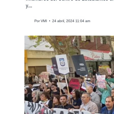
y…
Por
VMI
24 abril, 2024 11:04 am