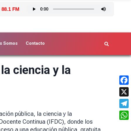
 88.1 FM
s Somos
Contacto
la ciencia y la
Face
X
Tele
ión pública, la ciencia y la
 Docente Continua (IFDC), donde los
What
eso a una educación pública, gratuita