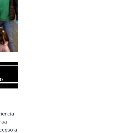
ciencia
inua
acceso a