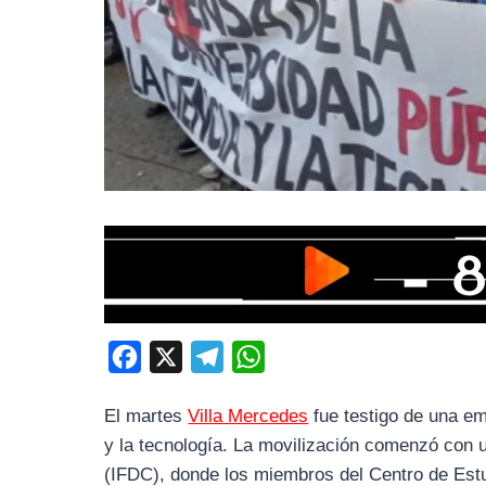
F
X
T
W
a
e
h
El martes
Villa Mercedes
fue testigo de una em
c
l
a
y la tecnología. La movilización comenzó con 
e
e
t
(IFDC), donde los miembros del Centro de Es