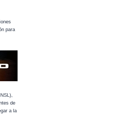
ciones
ión para
UNSL),
ntes de
egar a la