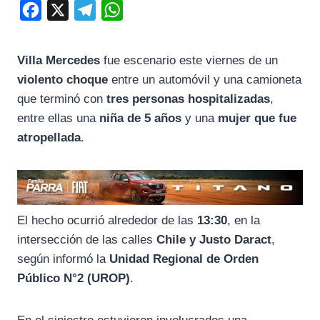
F
X
T
W
a
e
h
c
l
a
Villa Mercedes
fue escenario este viernes de un
e
e
t
violento choque
entre un automóvil y una camioneta
b
g
s
que terminó con
tres personas hospitalizadas
,
o
r
A
entre ellas una
niña de 5 años
y una
mujer que fue
atropellada
.
o
a
p
k
m
p
El hecho ocurrió alrededor de las
13:30
, en la
intersección de las calles
Chile y Justo Daract
,
según informó la
Unidad Regional de Orden
Público N°2 (UROP)
.