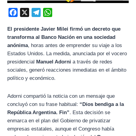
F
X
T
W
a
e
h
El presidente Javier Milei firmó un decreto que
c
l
a
transforma al Banco Nación en una sociedad
e
e
t
anónima
, horas antes de emprender su viaje a los
b
g
s
Estados Unidos. La medida, anunciada por el vocero
o
r
A
presidencial
Manuel Adorni
a través de redes
o
a
p
sociales, generó reacciones inmediatas en el ámbito
k
m
p
político y económico.
Adorni compartió la noticia con un mensaje que
concluyó con su frase habitual:
“Dios bendiga a la
República Argentina. Fin”
. Esta decisión se
enmarca en el plan del Gobierno de privatizar
empresas estatales, aunque el Congreso había