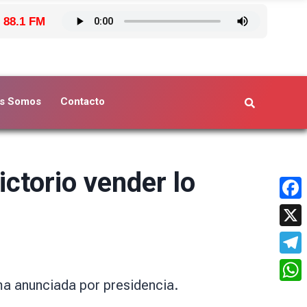
 88.1 FM
s Somos
Contacto
ctorio vender lo
Face
X
Tele
a anunciada por presidencia.
What