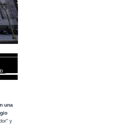
en una
gio
dor” y