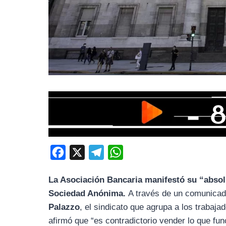
F
X
T
W
a
e
h
La Asociación Bancaria manifestó su “absol
c
l
a
Sociedad Anónima.
A través de un comunicado
e
e
t
Palazzo
, el sindicato que agrupa a los trabaja
b
g
s
afirmó que “es contradictorio vender lo que fun