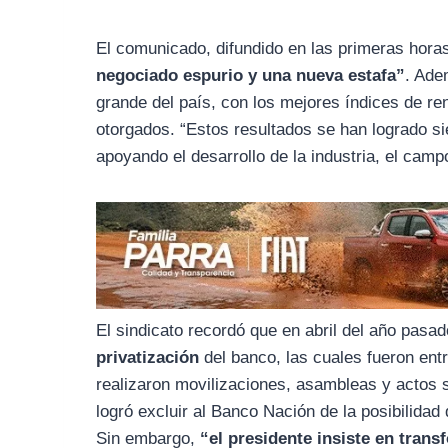
o
r
A
o
a
p
El comunicado, difundido en las primeras hora
k
m
p
negociado espurio y una nueva estafa”
. Ade
grande del país, con los mejores índices de ren
otorgados. “Estos resultados se han logrado s
apoyando el desarrollo de la industria, el camp
El sindicato recordó que en abril del año pasa
privatización
del banco, las cuales fueron ent
realizaron movilizaciones, asambleas y actos 
logró excluir al Banco Nación de la posibilidad 
Sin embargo,
“el presidente insiste en tra