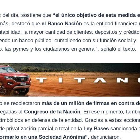
s del día, sostiene que
“el único objetivo de esta medida 
más, destacó que
el Banco Nación
es la entidad financiera
tabilidad, la mayor cantidad de clientes, depósitos y crédit
iendo un banco público, cumpliendo con su función social y
o, las pymes y los ciudadanos en general”, señaló el texto.
do se recolectaron
más de un millón de firmas en contra d
regadas al
Congreso de la Nación
. En ese momento, tambi
simbólicos en defensa de la entidad. Gracias a estas accion
de privatización parcial o total en la
Ley Bases
sancionada 
nsformarlo en una Sociedad Anónima”
, denunciaron.