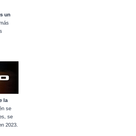
es un
 más
os
e la
én se
es, se
en 2023.