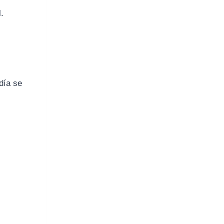
I
.
l
día se