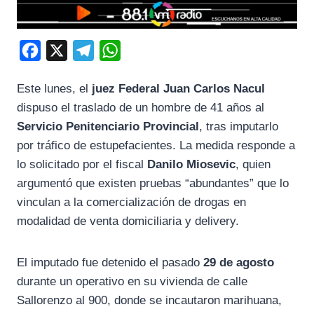
F
X
T
W
a
e
h
Este lunes, el
juez Federal Juan Carlos Nacul
c
l
a
dispuso el traslado de un hombre de 41 años al
e
e
t
Servicio Penitenciario Provincial
, tras imputarlo
b
g
s
por tráfico de estupefacientes. La medida responde a
o
r
A
lo solicitado por el fiscal
Danilo Miosevic
, quien
o
a
p
argumentó que existen pruebas “abundantes” que lo
k
m
p
vinculan a la comercialización de drogas en
modalidad de venta domiciliaria y delivery.
El imputado fue detenido el pasado
29 de agosto
durante un operativo en su vivienda de calle
Sallorenzo al 900, donde se incautaron marihuana,